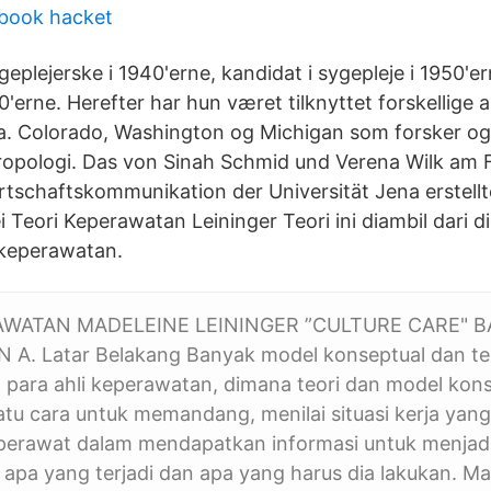
ebook hacket
geplejerske i 1940'erne, kandidat i sygepleje i 1950'e
0'erne. Herefter har hun været tilknyttet forskellige
bl.a. Colorado, Washington og Michigan som forsker og
ropologi. Das von Sinah Schmid und Verena Wilk am 
irtschaftskommunikation der Universität Jena erstellt
 Teori Keperawatan Leininger Teori ini diambil dari dis
 keperawatan.
AWATAN MADELEINE LEININGER ”CULTURE CARE" BA
. Latar Belakang Banyak model konseptual dan teo
para ahli keperawatan, dimana teori dan model kons
tu cara untuk memandang, menilai situasi kerja yang
 perawat dalam mendapatkan informasi untuk menjad
apa yang terjadi dan apa yang harus dia lakukan. Ma