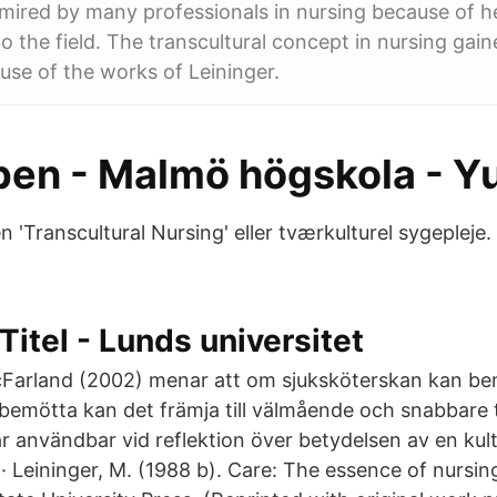
dmired by many professionals in nursing because of h
to the field. The transcultural concept in nursing ga
use of the works of Leininger.
en - Malmö högskola - 
n 'Transcultural Nursing' eller tværkulturel sygepleje
Titel - Lunds universitet
cFarland (2002) menar att om sjuksköterskan kan be
i bemötta kan det främja till välmående och snabbare t
 är användbar vid reflektion över betydelsen av en ku
· Leininger, M. (1988 b). Care: The essence of nursin