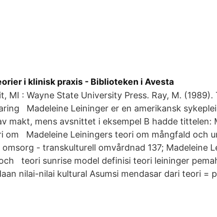
ier i klinisk praxis - Biblioteken i Avesta
it, MI : Wayne State University Press. Ray, M. (1989).
aring Madeleine Leininger er en amerikansk sykeple
av makt, mens avsnittet i eksempel B hadde tittelen:
ri om Madeleine Leiningers teori om mångfald och uni
d omsorg - transkulturell omvårdnad 137; Madeleine L
och teori sunrise model definisi teori leininger pe
an nilai-nilai kultural Asumsi mendasar dari teori = p