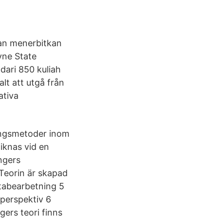
dan menerbitkan
ayne State
dari 850 kuliah
lt att utgå från
ativa
lingsmetoder inom
liknas vid en
ngers
 Teorin är skapad
atabearbetning 5
 perspektiv 6
gers teori finns