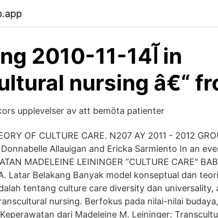
b.app
ng 2010-11-14آ in
ultural nursing â€“ f
ors upplevelser av att bemöta patienter
EORY OF CULTURE CARE. N207 AY 2011 - 2012 GRO
nnabelle Allauigan and Ericka Sarmiento In an eve
ATAN MADELEINE LEININGER ”CULTURE CARE" BAB 
Latar Belakang Banyak model konseptual dan teori
dalah tentang culture care diversity dan universality,
ranscultural nursing. Berfokus pada nilai-nilai buday
Keperawatan dari Madeleine M. Leininger: Transcultu