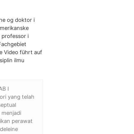
rne og doktor i
 amerikanske
 professor i
Fachgebiet
e Video führt auf
iplin ilmu
B I
ri yang telah
eptual
 menjadi
ikan perawat
deleine