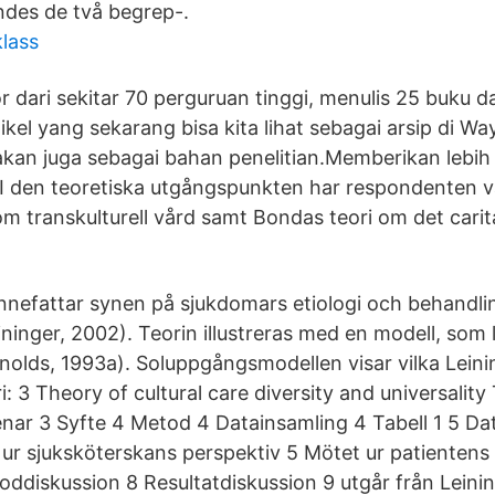
ndes de två begrep-.
lass
r dari sekitar 70 perguruan tinggi, menulis 25 buku 
tikel yang sekarang bisa kita lihat sebagai arsip di W
akan juga sebagai bahan penelitian.Memberikan lebih 
I den teoretiska utgångspunkten har respondenten va
om transkulturell vård samt Bondas teori om det carit
 innefattar synen på sjukdomars etiologi och behand
eininger, 2002). Teorin illustreras med en modell, som 
olds, 1993a). Soluppgångsmodellen visar vilka Leini
 3 Theory of cultural care diversity and universality
enar 3 Syfte 4 Metod 4 Datainsamling 4 Tabell 1 5 D
 ur sjuksköterskans perspektiv 5 Mötet ur patientens
ddiskussion 8 Resultatdiskussion 9 utgår från Leinin