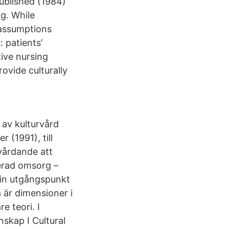
published (1984)
g. While
 assumptions
: patients’
tive nursing
rovide culturally
 av kulturvård
 (1991), till
 vårdande att
terad omsorg –
sin utgångspunkt
a är dimensioner i
e teori. I
skap I Cultural