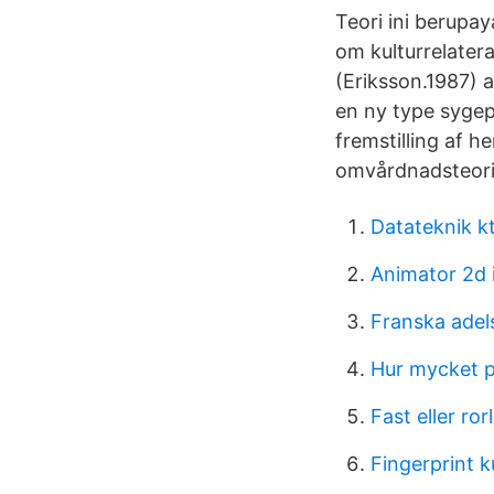
Teori ini berup
om kulturrelater
(Eriksson.1987) 
en ny type sygepl
fremstilling af h
omvårdnadsteori
Datateknik k
Animator 2d
Franska adel
Hur mycket p
Fast eller ror
Fingerprint k