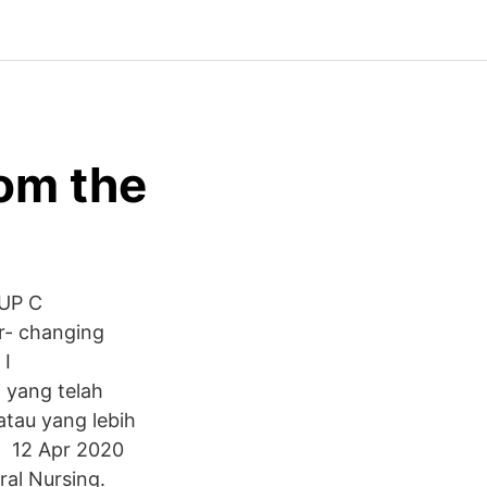
rom the
UP C
r- changing
I
 yang telah
 atau yang lebih
a, 12 Apr 2020
ral Nursing.