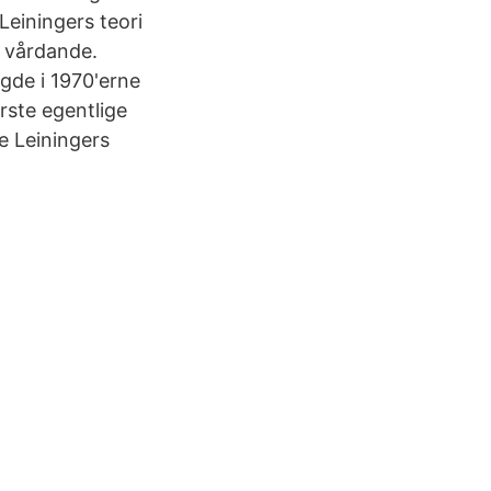
einingers teori
m vårdande.
gde i 1970'erne
rste egentlige
e Leiningers