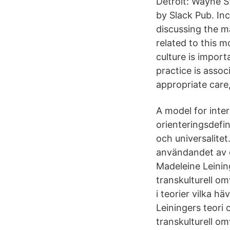
Detroit: Wayne S
by Slack Pub. In
discussing the m
related to this m
culture is import
practice is assoc
appropriate care
A model for inte
orienteringsdefi
och universalitet
användandet av et
Madeleine Leinin
transkulturell o
i teorier vilka h
Leiningers teori
transkulturell o