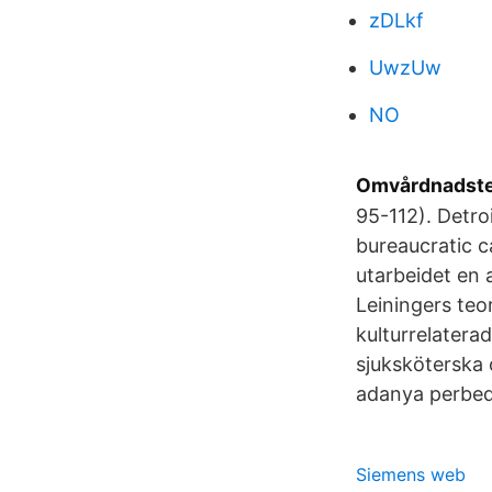
zDLkf
UwzUw
NO
Omvårdnadsteor
95-112). Detro
bureaucratic c
utarbeidet en 
Leiningers teo
kulturrelatera
sjuksköterska 
adanya perbeda
Siemens web