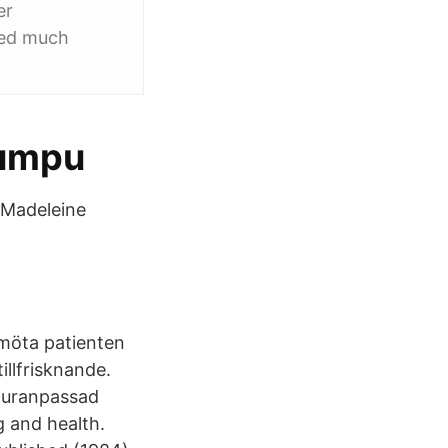
er
ined much
Yumpu
. Madeleine
möta patienten
illfrisknande.
lturanpassad
g and health.