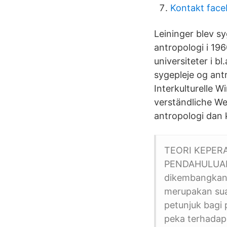
Kontakt fac
Leininger blev sy
antropologi i 196
universiteter i 
sygepleje og ant
Interkulturelle W
verständliche Wei
antropologi dan
TEORI KEPER
PENDAHULUAN A
dikembangkan 
merupakan sua
petunjuk bagi
peka terhadap 