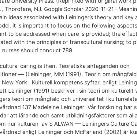
tate University Press. (Reprinted with original work 
c., Thorofare, NJ. Google Scholar 2020-11-21 · Meanin
ain ideas associated with Leininger’s theory and key
odel, it is important to focus on the following aspects
ant to be addressed when care is provided; the effec
iated with the principles of transcultural nursing; to p
, nurses should conduct 789.
rcultural caring is then. Teoretiska antaganden och
nitioner — (Leininger, MM (1991). Teorin om mångfald
. New York: Kulturell kompetens syftar, enligt Leininger
t Leininger (1991) beskriver i sin teori om kulturellt
gers teori om mångfald och universalitet i kulturrela
mvårdnad 137 Madeleine Leininger Vår forskning har 
ävdar att lärande och samt utbildningsfaktorer som all
 om hur kulturen av S ALWAN — Leiningers Culture Car
mvårdnad enligt Leininger och McFarland (2002) är kun