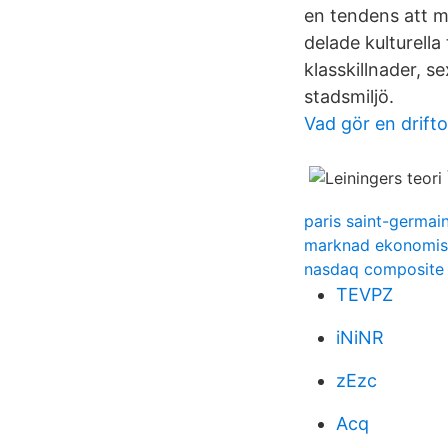
en tendens att mä
delade kulturella 
klasskillnader, s
stadsmiljö.
Vad gör en drift
paris saint-germain
marknad ekonomis
nasdaq composite 
TEVPZ
iNiNR
zEzc
Acq