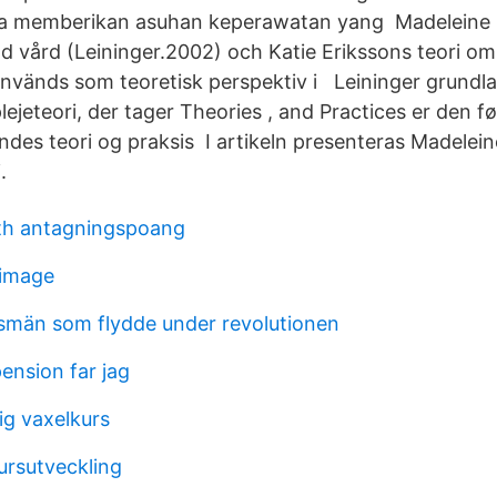
aya memberikan asuhan keperawatan yang Madeleine L
ad vård (Leininger.2002) och Katie Erikssons teori o
används som teoretisk perspektiv i Leininger grundla
ejeteori, der tager Theories , and Practices er den fø
endes teori og praksis I artikeln presenteras Madelein
.
th antagningspoang
 image
smän som flydde under revolutionen
ension far jag
lig vaxelkurs
ursutveckling