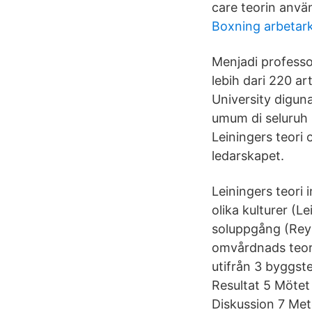
care teorin anvä
Boxning arbetark
Menjadi professo
lebih dari 220 ar
University digun
umum di seluruh 
Leiningers teori 
ledarskapet.
Leiningers teori
olika kulturer (L
soluppgång (Reyn
omvårdnads teori:
utifrån 3 byggst
Resultat 5 Mötet
Diskussion 7 Meto