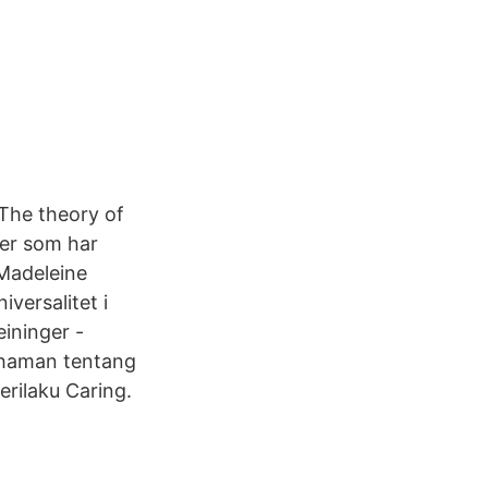
 The theory of
ier som har
 Madeleine
versalitet i
eininger -
mahaman tentang
erilaku Caring.