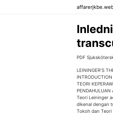
affarerjkbe.we
Inledni
transc
PDF Sjukskötersk
LEININGER'S TH
INTRODUCTION Do
TEORI KEPERAW
PENDAHULUAN A. 
Teori Leininger a
dikenal dengan t
Tokoh dan Teori 