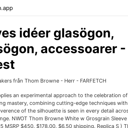
b.app
es idéer glasögon,
sögon, accessoarer -
est
akers från Thom Browne - Herr - FARFETCH
ies an experimental approach to the celebration of 
ring mastery, combining cutting-edge techniques wit
everence of the silhouette is seen in every detail acro
nge. NWOT Thom Browne White w Grosgrain Sleeve
 MSRP $450. $178.00. $6.50 shipping. Replica S )