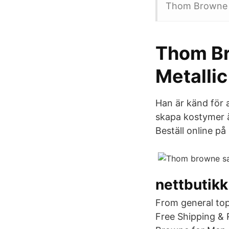
Thom Browne (
Thom Br
Metalli
Han är känd för 
skapa kostymer 
Beställ online p
nettbutikk
From general to
Free Shipping & 