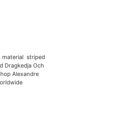
 material striped
ed Dragkedja Och
Shop Alexandre
Worldwide