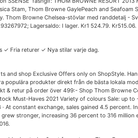
 on SSENSE fashgif: THOM BROWNE RESORT 2013
sica Stam, Thom Browne GaylePeach and Seafoam Si
y. Thom Browne Chelsea-stövlar med randdetalj - Sv
93267972; Lagersaldo: I lager. Kr1 524.79. Kr515.06. 
 ✓ Fria returer ✓ Nya stilar varje dag.
erts and shop Exclusive Offers only on ShopStyle. H
 populära produkter direkt från de bästa lokala mo
frakt & retur på order över 499:- Shop Thom Browne Co
stock Must-Haves 2021 Variety of colours Sale: up t
· At constant exchange, sales gained 4.5 percent. In
n grew stronger, increasing 36 percent to 316 million
016.