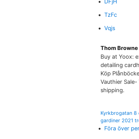
DFjH
TzFc
Vqjs
Thom Browne V
Buy at Yoox: e
detailing car
Köp Plånböcke
Vauthier Sale
shipping.
Kyrkbrogatan 8 
gardiner 2021 t
Föra över pen