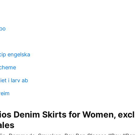
rbo
cip engelska
scheme
t i larv ab
reim
ios Denim Skirts for Women, excl
ales