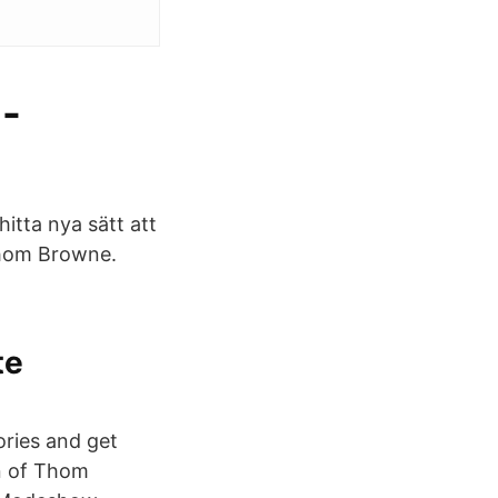
-
itta nya sätt att
Thom Browne.
te
ries and get
on of Thom