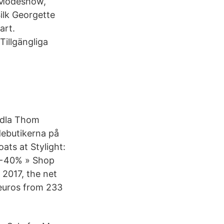
 Modeshow,
lk Georgette
art.
Tillgängliga
andla Thom
debutikerna på
ats at Stylight:
o −40% » Shop
 2017, the net
 euros from 233