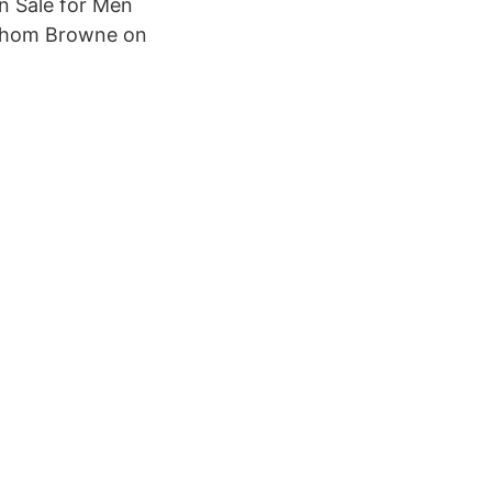
n Sale for Men
f Thom Browne on