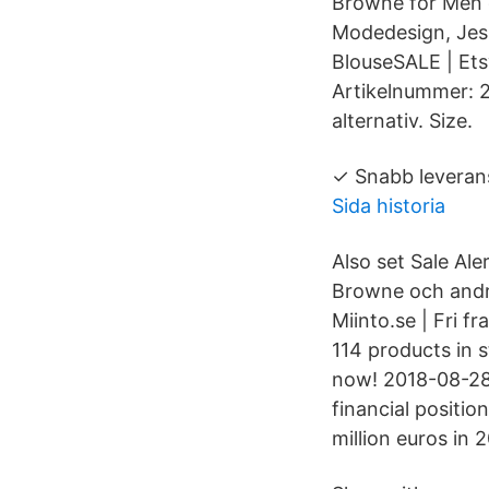
Browne for Men
Modedesign, Jes
BlouseSALE | Ets
Artikelnummer: 2
alternativ. Size.
✓ Snabb leverans
Sida historia
Also set Sale Al
Browne och andra
Miinto.se | Fri 
114 products in 
now! 2018-08-28 
financial positio
million euros in 2