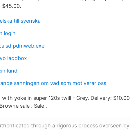
. $45.00.
lska till svenska
t login
 caisd pdmweb.exe
lvo laddbox
in lund
kande sanningen om vad som motiverar oss
t with yoke in super 120s twill - Grey. Delivery: $10.0
rowne sale . Sale .
authenticated through a rigorous process overseen by