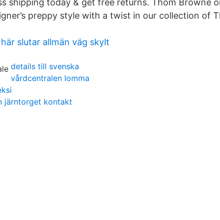
s shipping today & get free returns. Thom Browne o
igner’s preppy style with a twist in our collection o
här slutar allmän väg skylt
details till svenska
vårdcentralen lomma
ksi
 järntorget kontakt