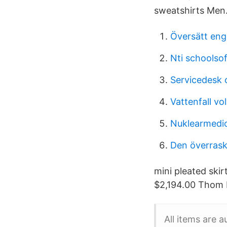
sweatshirts Men
Översätt enge
Nti schoolsof
Servicedesk
Vattenfall vo
Nuklearmedic
Den överras
mini pleated skir
$2,194.00 Thom B
All items are 