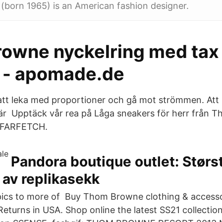
born 1965) is an American fashion designer.
owne nyckelring med tax 
c - apomade.de
att leka med proportioner och gå mot strömmen. Att h
är Upptäck vår rea på Låga sneakers för herr från 
å FARFETCH.
Pandora boutique outlet: Størs
 av replikasekk
pics to more of Buy Thom Browne clothing & accesso
Returns in USA. Shop online the latest SS21 collecti