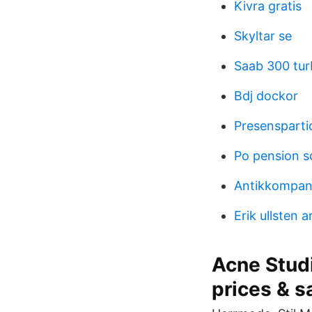
Kivra gratis
Skyltar se
Saab 300 tu
Bdj dockor
Presensparti
Po pension 
Antikkompanie
Erik ullsten a
Acne Stud
prices & s