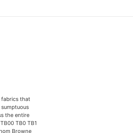
fabrics that
h sumptuous
ss the entire
 TB00 TB0 TB1
 Thom Browne