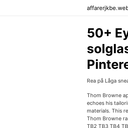
affarerjkbe.we
50+ Ey
solgla
Pinter
Rea på Låga sne
Thom Browne appl
echoes his tailo
materials. This r
Thom Browne ra
TB2 TB3 TB4 TB5