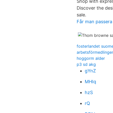
Shop with expres
Discover the des
sale.
Får man passera 
fosterlandet suome
arbetsförmedlingen
hoggorm alder
p3 sd akg
gYnZ
MHIq
hzS
rQ