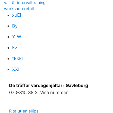
varför intervallträning
workshop retail
xuEj
By
YtW
Ez
tEkkl
XXI
De träffar vardagshjältar i Gävleborg
070-815 38 2. Visa nummer.
Rita ut en ellips