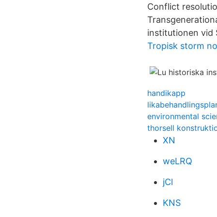
Conflict resoluti
Transgenerational
institutionen vid
Tropisk storm n
handikapp
likabehandlingspla
environmental scie
thorsell konstrukti
XN
weLRQ
jCl
KNS