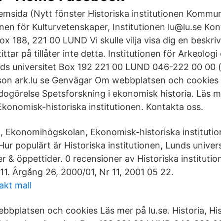
hemsida (Nytt fönster Historiska institutionen Kommu
onen för Kulturvetenskaper, Institutionen lu@lu.se Kon
ox 188, 221 00 LUND Vi skulle vilja visa dig en beskr
ttar på tillåter inte detta. Institutionen för Arkeolog
nds universitet Box 192 221 00 LUND 046-222 00 00 (
son ark.lu se Genvägar Om webbplatsen och cookies
edogörelse Spetsforskning i ekonomisk historia. Läs 
Ekonomisk-historiska institutionen. Kontakta oss.
t, Ekonomihögskolan, Ekonomisk-historiska institution
r populärt är Historiska institutionen, Lunds univers
er & öppettider. 0 recensioner av Historiska instituti
r 11. Årgång 26, 2000/01, Nr 11, 2001 05 22.
akt mall
bplatsen och cookies Läs mer på lu.se. Historia, His