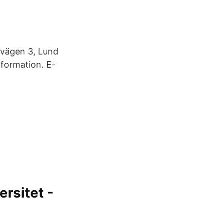
avägen 3, Lund
nformation. E-
ersitet -