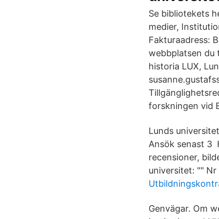
Se bibliotekets 
medier, Instituti
Fakturaadress: B
webbplatsen du ti
historia LUX, Lu
susanne.gustafs
Tillgänglighetsr
forskningen vid 
Lunds universite
Ansök senast 3 Hu
recensioner, bild
universitet: "" N
Utbildningskontr
Genvägar. Om web